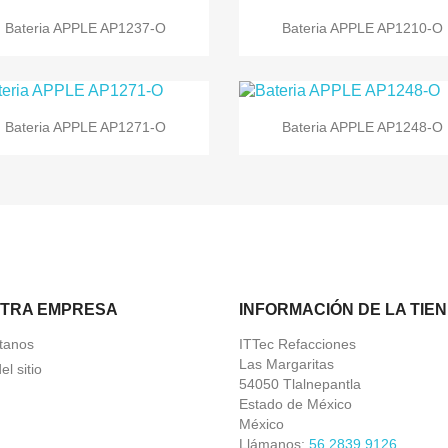


Vista rápida
Vista rápida
Bateria APPLE AP1237-O
Bateria APPLE AP1210-O


Vista rápida
Vista rápida
Bateria APPLE AP1271-O
Bateria APPLE AP1248-O
TRA EMPRESA
INFORMACIÓN DE LA TIE
tanos
ITTec Refacciones
Las Margaritas
l sitio
54050 Tlalnepantla
Estado de México
México
Llámanos:
56 2839 9126