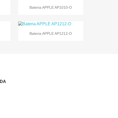

Vista rápida
Bateria APPLE AP1010-O

Vista rápida
Bateria APPLE AP1212-O
NDA