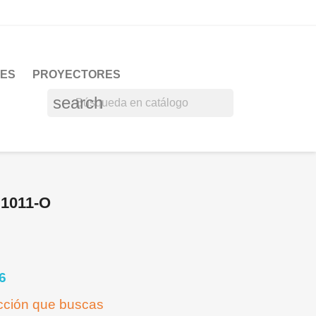
RES
PROYECTORES
search
1011-O
6
acción que buscas