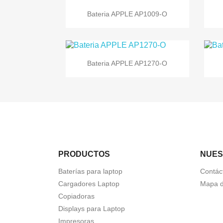

Vista rápida
Bateria APPLE AP1009-O

Vista rápida
Bateria APPLE AP1270-O
PRODUCTOS
NUES
Baterías para laptop
Contác
Cargadores Laptop
Mapa de
Copiadoras
Displays para Laptop
Impresoras