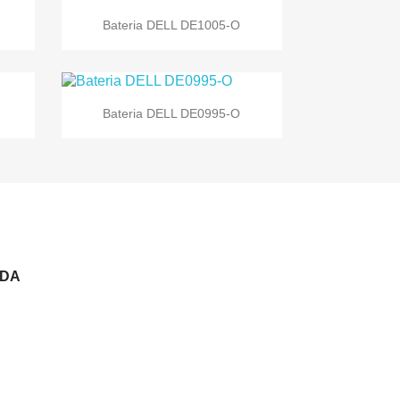

Vista rápida
Bateria DELL DE1005-O

Vista rápida
Bateria DELL DE0995-O
NDA