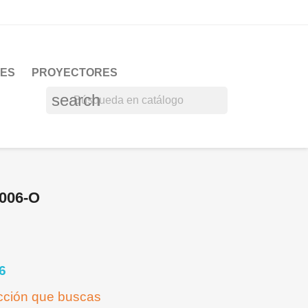
RES
PROYECTORES
search
006-O
6
acción que buscas