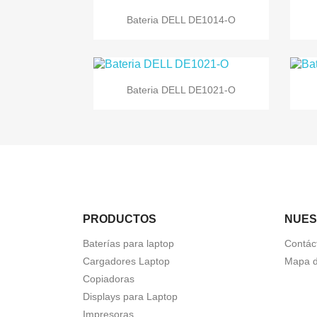

Vista rápida
Bateria DELL DE1014-O

Vista rápida
Bateria DELL DE1021-O
PRODUCTOS
NUES
Baterías para laptop
Contác
Cargadores Laptop
Mapa de
Copiadoras
Displays para Laptop
Impresoras