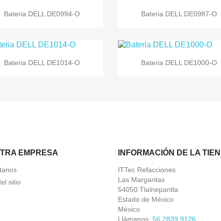


Vista rápida
Vista rápida
Bateria DELL DE0994-O
Bateria DELL DE0987-O


Vista rápida
Vista rápida
Bateria DELL DE1014-O
Bateria DELL DE1000-O
TRA EMPRESA
INFORMACIÓN DE LA TIE
tanos
ITTec Refacciones
Las Margaritas
l sitio
54050 Tlalnepantla
Estado de México
México
Llámanos:
56 2839 9126