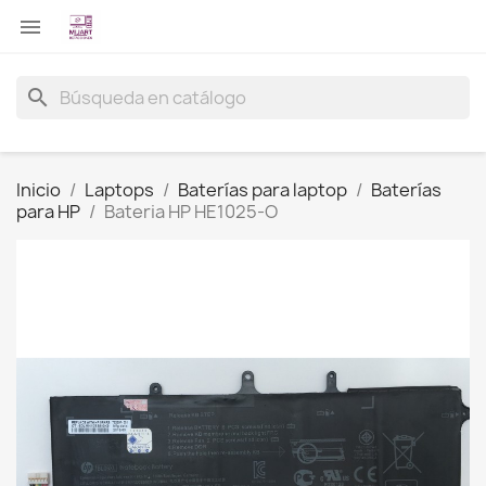

search
Inicio
Laptops
Baterías para laptop
Baterías
para HP
Bateria HP HE1025-O