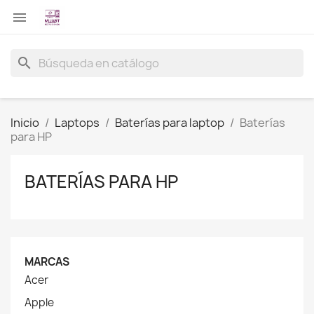

search
Inicio
Laptops
Baterías para laptop
Baterías
para HP
BATERÍAS PARA HP
MARCAS
Acer
Apple