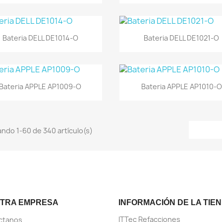
Vista rápida
Vista rápida


Bateria DELL DE1014-O
Bateria DELL DE1021-O
Vista rápida
Vista rápida


Bateria APPLE AP1009-O
Bateria APPLE AP1010-O
ndo 1-60 de 340 artículo(s)
TRA EMPRESA
INFORMACIÓN DE LA TIE
ITTec Refacciones
ctanos