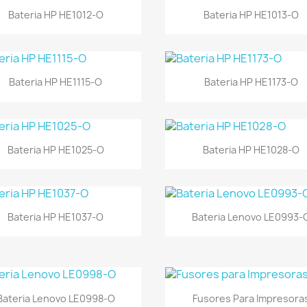
Vista rápida
Vista rápida


Bateria HP HE1012-O
Bateria HP HE1013-O
Vista rápida
Vista rápida


Bateria HP HE1115-O
Bateria HP HE1173-O
Vista rápida
Vista rápida


Bateria HP HE1025-O
Bateria HP HE1028-O
Vista rápida
Vista rápida


Bateria HP HE1037-O
Bateria Lenovo LE0993-
Vista rápida
Vista rápida


Bateria Lenovo LE0998-O
Fusores Para Impresora