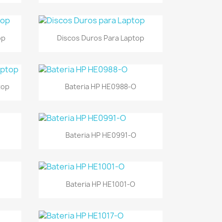
Vista rápida

op
Discos Duros Para Laptop
Vista rápida

top
Bateria HP HE0988-O
Vista rápida

Bateria HP HE0991-O
Vista rápida

Bateria HP HE1001-O