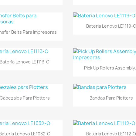
Vista rápida

Bateria Lenovo LE1119-
Vista rápida

nsfer Belts Para Impresoras
Vista rápida

Batería Lenovo LE1113-O
Vista rápida

Pick Up Rollers Assembly.
Vista rápida
Vista rápida


Cabezales Para Plotters
Bandas Para Plotters
Vista rápida
Vista rápida


Bateria Lenovo LE1032-O
Bateria Lenovo LE1112-