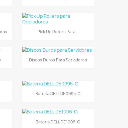
Vista rápida

oras
Pick Up Rollers Para...
Vista rápida

s
Discos Duros Para Servidores
Vista rápida

Bateria DELL DE0995-O
Vista rápida

Bateria DELL DE1006-O