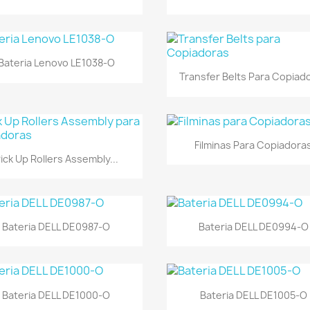
Vista rápida

Bateria Lenovo LE1038-O
Vista rápida

Transfer Belts Para Copiad
Vista rápida

Filminas Para Copiadora
Vista rápida

ick Up Rollers Assembly...
Vista rápida
Vista rápida


Bateria DELL DE0987-O
Bateria DELL DE0994-O
Vista rápida
Vista rápida


Bateria DELL DE1000-O
Bateria DELL DE1005-O