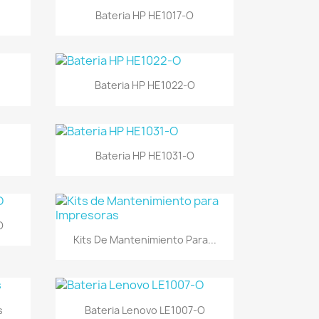
Vista rápida

Bateria HP HE1017-O
Vista rápida

Bateria HP HE1022-O
Vista rápida

Bateria HP HE1031-O
O
Vista rápida

Kits De Mantenimiento Para...
Vista rápida

s
Bateria Lenovo LE1007-O