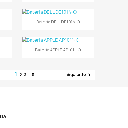
Vista rápida

Bateria DELL DE1014-O
Vista rápida

Bateria APPLE AP1011-O
1

Siguiente
2
3
…
6
NDA