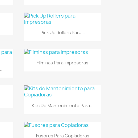
O
Vista rápida

Pick Up Rollers Para...
Vista rápida

Filminas Para Impresoras
..
Vista rápida

Kits De Mantenimiento Para...
Vista rápida

O
Fusores Para Copiadoras