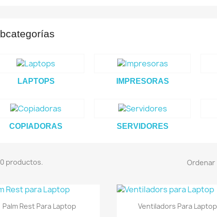
bcategorías
LAPTOPS
IMPRESORAS
COPIADORAS
SERVIDORES
0 productos.
Ordenar 
Vista rápida
Vista rápida


Palm Rest Para Laptop
Ventiladors Para Laptop