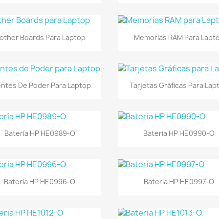
Vista rápida
Vista rápida


other Boards Para Laptop
Memorias RAM Para Lapt
Vista rápida
Vista rápida


ntes De Poder Para Laptop
Tarjetas Gráficas Para Lap
Vista rápida
Vista rápida


Batería HP HE0989-O
Bateria HP HE0990-O
Vista rápida
Vista rápida


Bateria HP HE0996-O
Bateria HP HE0997-O